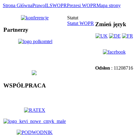
Strona Główna
Prawo
ILS
WOPR
Prezesi WOPR
Mapa strony
Statut
Statut WOPR
Zmień język
Partnerzy
Odsłon
: 11208716
WSPÓŁPRACA