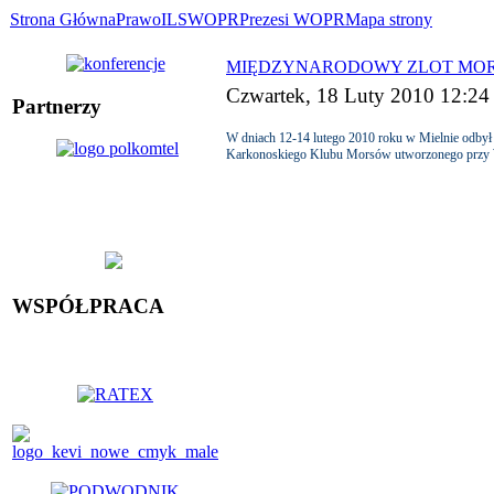
Strona Główna
Prawo
ILS
WOPR
Prezesi WOPR
Mapa strony
MIĘDZYNARODOWY ZLOT MO
Czwartek, 18 Luty 2010 12:24
Partnerzy
W dniach 12-14 lutego 2010 roku w Mielnie odbył
Karkonoskiego Klubu Morsów utworzonego przy 
WSPÓŁPRACA